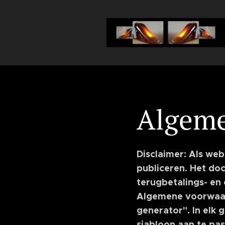
Algeme
Disclaimer: Als w
publiceren. Het do
terugbetalings- en
Algemene voorwaar
generator". In elk 
sjabloon aan te pa