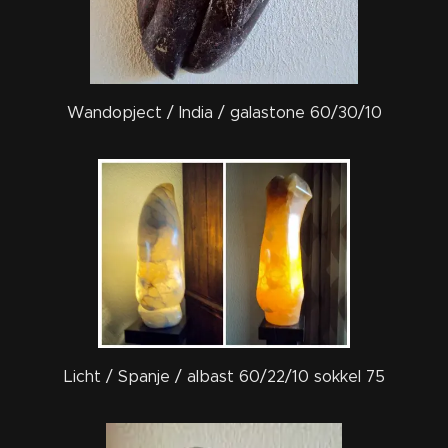
Wandopject / India / galastone 60/30/10
Licht / Spanje / albast 60/22/10 sokkel 75