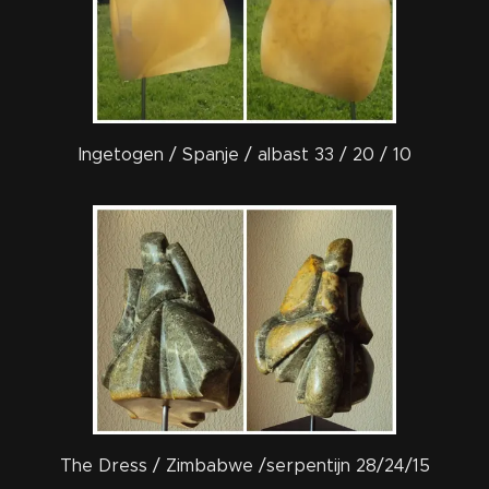
Ingetogen / Spanje / albast 33 / 20 / 10
The Dress / Zimbabwe /serpentijn 28/24/15