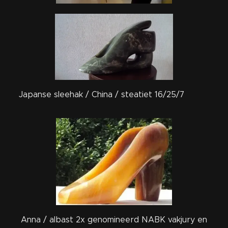
Japanse sleehak / China / steatiet 16/25/7
Anna / albast 2x genomineerd NABK vakjury en